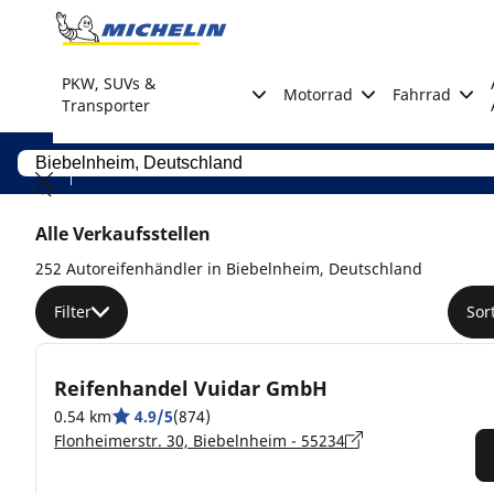
Go to page content
Go to page navigation
PKW, SUVs &
Motorrad
Fahrrad
Transporter
Alle Verkaufsstellen
252 Autoreifenhändler in Biebelnheim, Deutschland
Filter
Sor
Reifenhandel Vuidar GmbH
0.54 km
4.9/5
(874)
Flonheimerstr. 30, Biebelnheim - 55234