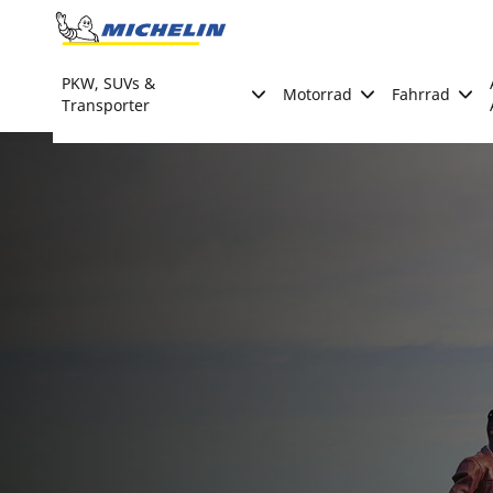
Go to page content
Go to page navigation
PKW, SUVs &
Motorrad
Fahrrad
Transporter