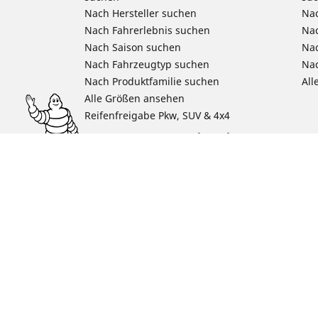
Nach Hersteller suchen
Nac
Nach Fahrerlebnis suchen
Nac
Nach Saison suchen
Na
Nach Fahrzeugtyp suchen
Nac
Nach Produktfamilie suchen
All
Alle Größen ansehen
Reifenfreigabe Pkw, SUV & 4x4
Unsere Experten stehen Ihnen zur
Verfügung
Tipps & Ratschläge
Kontakt
Newsletter
Newsroom
RFID Technologie
Ethik bei Michelin
Das Unternehmen Michelin
Karriere bei Michelin
DriverReviews