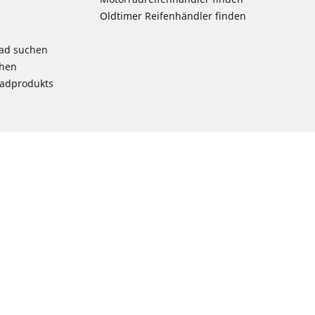
Oldtimer Reifenhändler finden
rad suchen
chen
radprodukts
ion