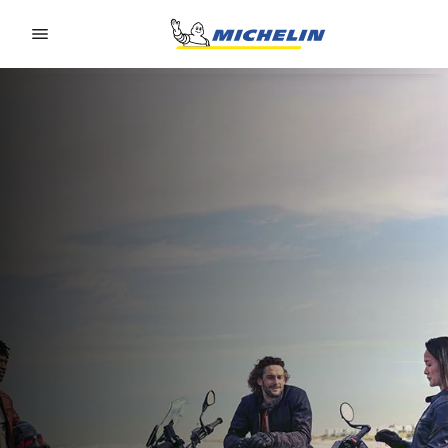
Go to page content
Go to page navigation