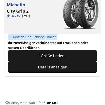
Michelin
City Grip 2
4.7/5
(297)
Matsch und Schnee
Roller
Ihr zuverlässiger Verbündeter auf trockenen oder
nassen Oberflächen
Größe finden
Details anzeigen
Home
Motorradreifen
TRP MO