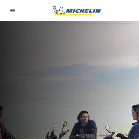
Go to page content
Go to page navigation