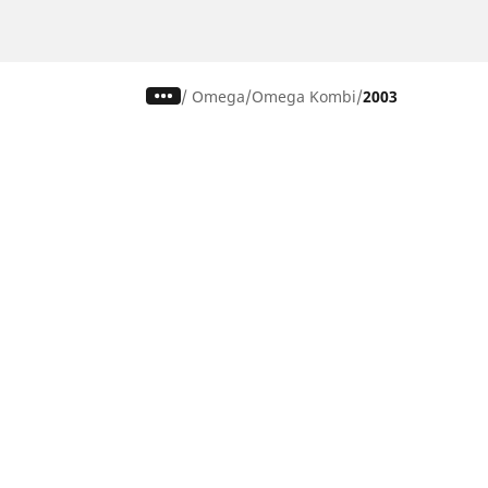
/
Omega
Omega Kombi
2003
Auto-, SUV- und Transporterreifen
Mo
Nach Fahrzeug oder Reifengröße
Nac
suchen
su
Nach Hersteller suchen
Nac
Nach Fahrerlebnis suchen
Nac
Nach Saison suchen
Na
Nach Fahrzeugtyp suchen
Nac
Nach Produktfamilie suchen
All
Alle Größen ansehen
Reifenfreigabe Pkw, SUV & 4x4