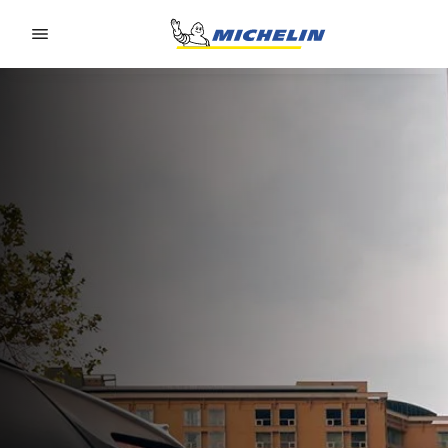
Go to page content
Go to page navigation