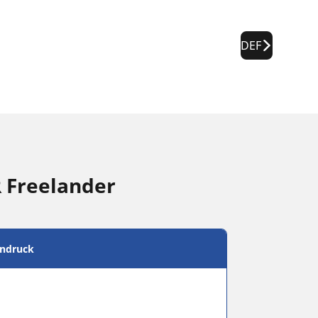
DEF
 Freelander
endruck