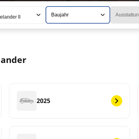
Baujahr
Ausstattun
elander II
lander
2025