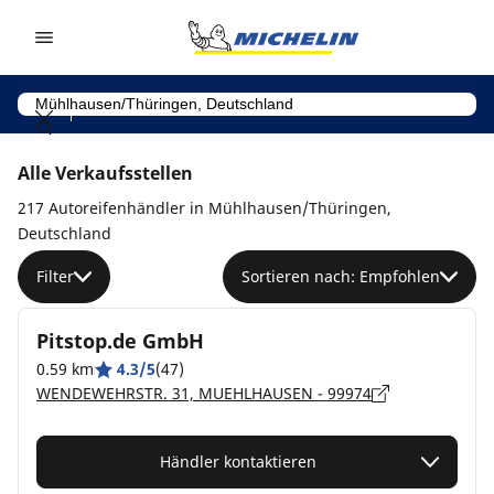
Go to page content
Go to page navigation
Alle Verkaufsstellen
217 Autoreifenhändler in Mühlhausen/Thüringen,
Deutschland
Filter
Sortieren nach: Empfohlen
Pitstop.de GmbH
0.59 km
4.3/5
(47)
WENDEWEHRSTR. 31, MUEHLHAUSEN - 99974
Händler kontaktieren