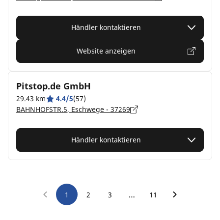
Händler kontaktieren
Website anzeigen
Pitstop.de GmbH
29.43 km
4.4/5
(57)
BAHNHOFSTR.5, Eschwege - 37269
Händler kontaktieren
…
1
2
3
11