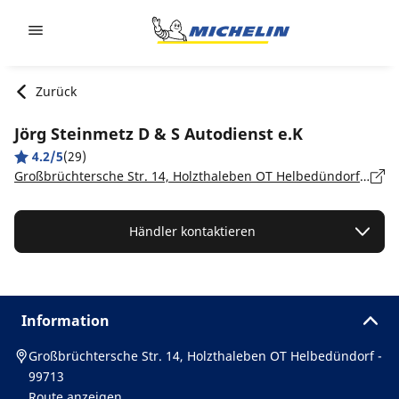
Go to page content
Go to page navigation
Zurück
Jörg Steinmetz D & S Autodienst e.K
4.2/5
(29)
Großbrüchtersche Str. 14, Holzthaleben OT Helbedündorf - 99713
Händler kontaktieren
Information
Großbrüchtersche Str. 14, Holzthaleben OT Helbedündorf -
99713
Route anzeigen