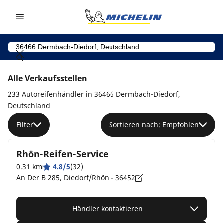
Go to page content
Go to page navigation
Alle Verkaufsstellen
233 Autoreifenhändler in 36466 Dermbach-Diedorf,
Deutschland
Filter
Sortieren nach: Empfohlen
Rhön-Reifen-Service
0.31 km
4.8/5
(32)
An Der B 285, Diedorf/Rhön - 36452
Händler kontaktieren