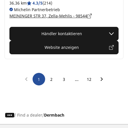
36.36 km
4.3/5
(214)
Michelin Partnerbetrieb
MEININGER STR 37, Zella-Mehlis - 98544
Händler kontaktieren
Website anzeigen
…
1
2
3
12
/
Find a dealer
Dermbach