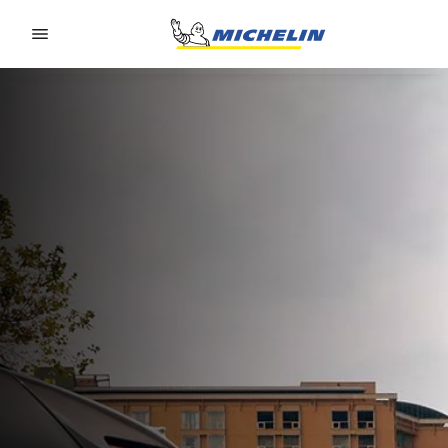
Go to page content
Go to page navigation