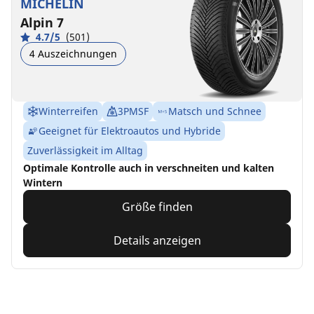
MICHELIN
Alpin 7
4.7/5
(501)
4 Auszeichnungen
Winterreifen
3PMSF
Matsch und Schnee
Geeignet für Elektroautos und Hybride
Zuverlässigkeit im Alltag
Optimale Kontrolle auch in verschneiten und kalten
Wintern
Größe finden
Details anzeigen