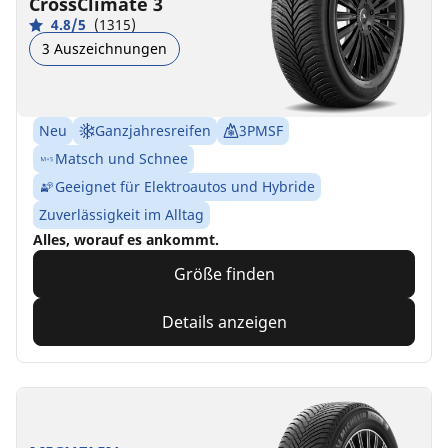
CrossClimate 3
4.8/5
(1315)
3 Auszeichnungen
Neu
Ganzjahresreifen
3PMSF
Matsch und Schnee
Geeignet für Elektroautos und Hybride
Zuverlässigkeit im Alltag
Alles, worauf es ankommt.
Größe finden
Details anzeigen