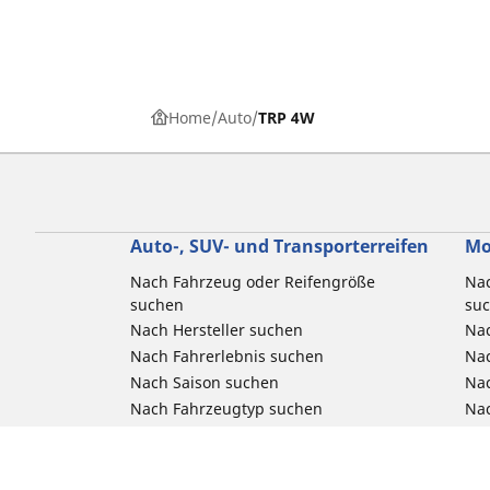
Home
Auto
TRP 4W
Auto-, SUV- und Transporterreifen
Mo
Nach Fahrzeug oder Reifengröße
Nac
suchen
su
Nach Hersteller suchen
Nac
Nach Fahrerlebnis suchen
Nac
Nach Saison suchen
Na
Nach Fahrzeugtyp suchen
Nac
Nach Produktfamilie suchen
All
Alle Größen ansehen
Reifenfreigabe Pkw, SUV & 4x4