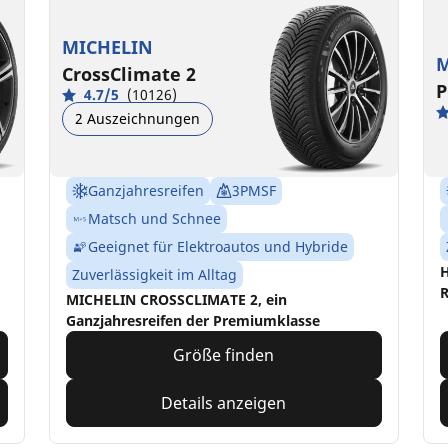
MICHELIN
M
CrossClimate 2
P
4.7/5
(10126)
2 Auszeichnungen
Ganzjahresreifen
3PMSF
Matsch und Schnee
Geeignet für Elektroautos und Hybride
H
Zuverlässigkeit im Alltag
R
MICHELIN CROSSCLIMATE 2, ein
Ganzjahresreifen der Premiumklasse
Größe finden
Details anzeigen