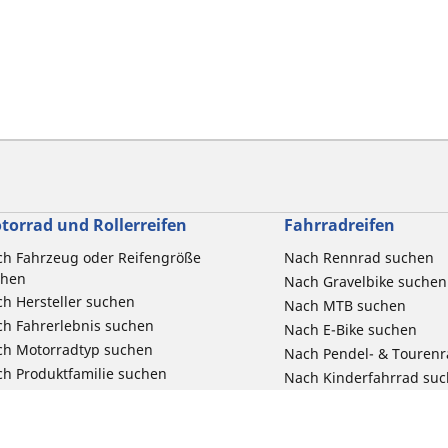
torrad und Rollerreifen
Fahrradreifen
h Fahrzeug oder Reifengröße
Nach Rennrad suchen
chen
Nach Gravelbike suchen
h Hersteller suchen
Nach MTB suchen
h Fahrerlebnis suchen
Nach E-Bike suchen
ch Motorradtyp suchen
Nach Pendel- & Touren
h Produktfamilie suchen
Nach Kinderfahrrad su
e Größen ansehen
Reklamation eines Fahr