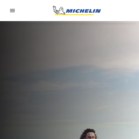
Go to page content
Go to page navigation