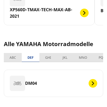
XP560D-TMAX-TECH-MAX-AB-
BT
2021
Alle YAMAHA Motorradmodelle
ABC
DEF
GHI
JKL
MNO
PQR
DM04