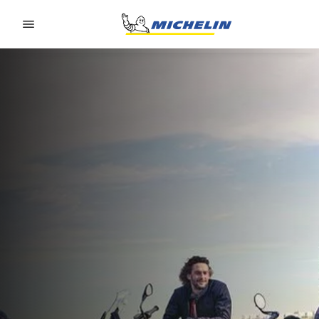
Go to page content
Go to page navigation