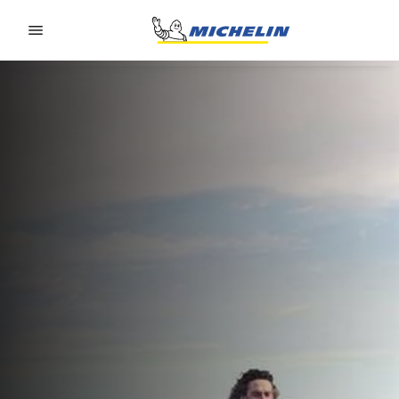
Go to page content
Go to page navigation