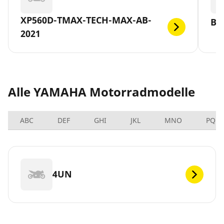
XP560D-TMAX-TECH-MAX-AB-
BT
2021
Alle YAMAHA Motorradmodelle
ABC
DEF
GHI
JKL
MNO
PQRS
4UN