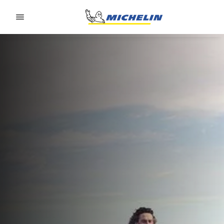
Go to page content
Go to page navigation