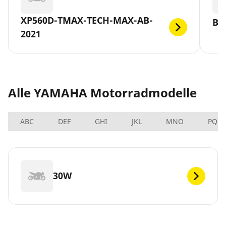
XP560D-TMAX-TECH-MAX-AB-
BT
2021
Alle YAMAHA Motorradmodelle
ABC
DEF
GHI
JKL
MNO
PQRS
30W