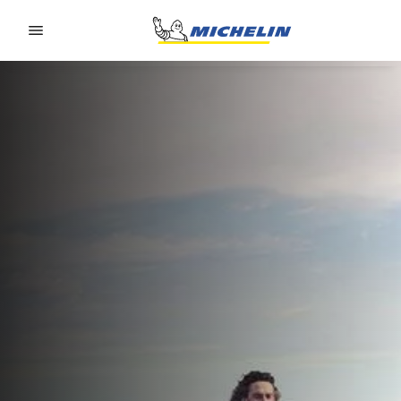
Go to page content
Go to page navigation