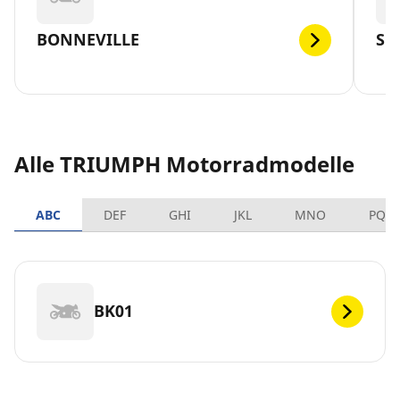
BONNEVILLE
SP
Alle TRIUMPH Motorradmodelle
ABC
DEF
GHI
JKL
MNO
PQR
BK01