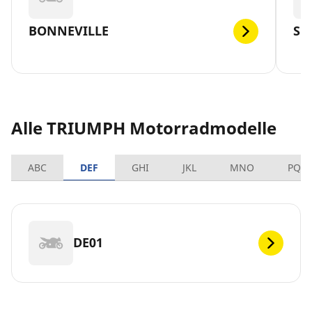
BONNEVILLE
SP
Alle TRIUMPH Motorradmodelle
ABC
DEF
GHI
JKL
MNO
PQR
DE01