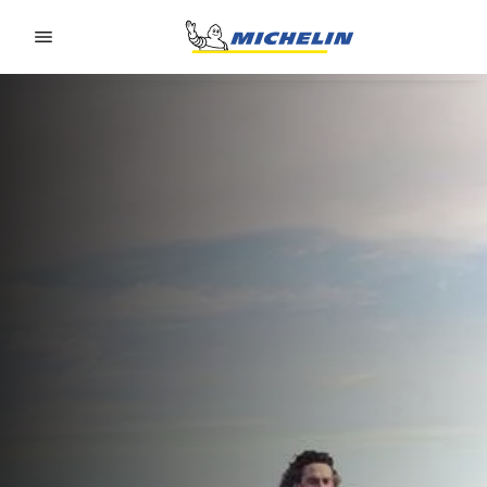
Go to page content
Go to page navigation