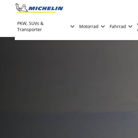
Go to page content
Go to page navigation
PKW, SUVs &
Motorrad
Fahrrad
Transporter