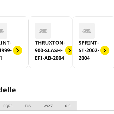
INT-
THRUXTON-
SPRINT-
1999-
900-SLASH-
ST-2002-
1
EFI-AB-2004
2004
elle
PQRS
TUV
WXYZ
0-9