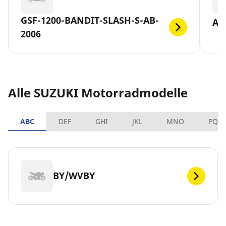
GSF-1200-BANDIT-SLASH-S-AB-
AN
2006
Alle SUZUKI Motorradmodelle
ABC
DEF
GHI
JKL
MNO
PQR
BY/WVBY