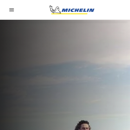
Go to page content
Go to page navigation