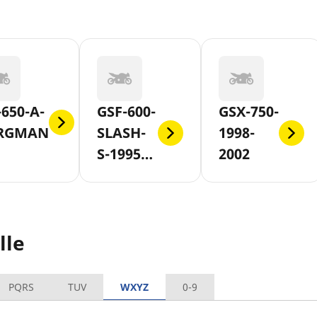
650-A-
GSF-600-
GSX-750-
RGMAN
SLASH-
1998-
S-1995-
2002
1999
lle
PQRS
TUV
WXYZ
0-9