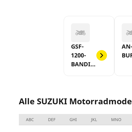
GSF-
AN-
1200-
BU
BANDIT-
SLASH-
S-AB-
2006
Alle SUZUKI Motorradmode
ABC
DEF
GHI
JKL
MNO