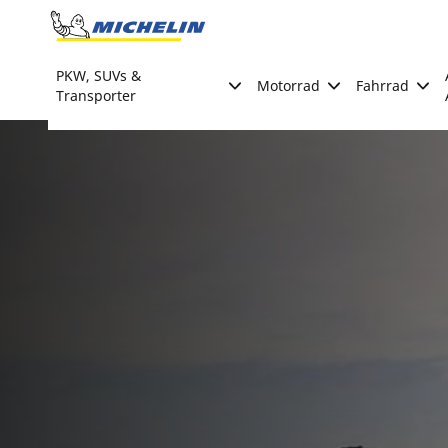
Go to page content
Go to page navigation
PKW, SUVs &
Motorrad
Fahrrad
Transporter