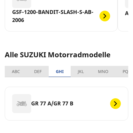
GSF-1200-BANDIT-SLASH-S-AB-
AN
2006
Alle SUZUKI Motorradmodelle
ABC
DEF
GHI
JKL
MNO
PQR
GR 77 A/GR 77 B