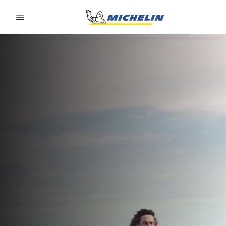
Go to page content
Go to page navigation