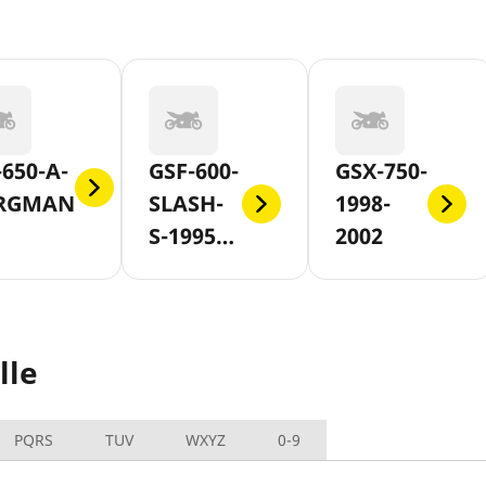
650-A-
GSF-600-
GSX-750-
RGMAN
SLASH-
1998-
S-1995-
2002
1999
lle
PQRS
TUV
WXYZ
0-9