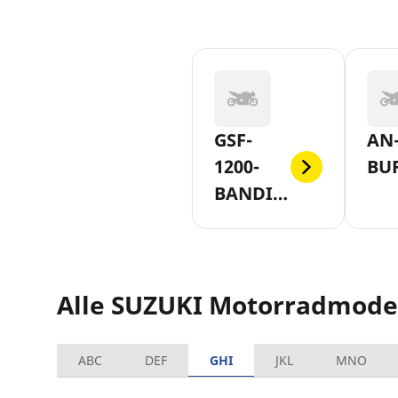
GSF-
AN-
1200-
BU
BANDIT-
SLASH-
S-AB-
2006
Alle SUZUKI Motorradmode
ABC
DEF
GHI
JKL
MNO