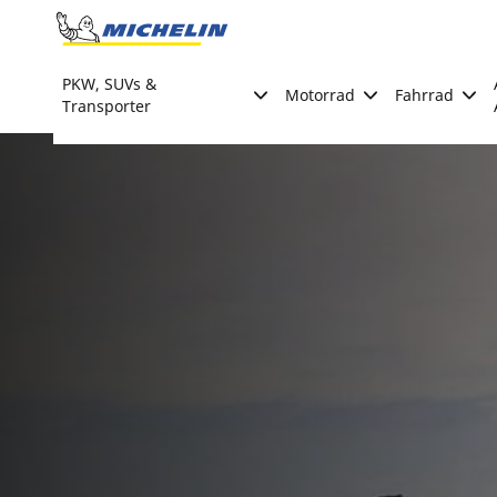
Go to page content
Go to page navigation
PKW, SUVs &
Motorrad
Fahrrad
Transporter