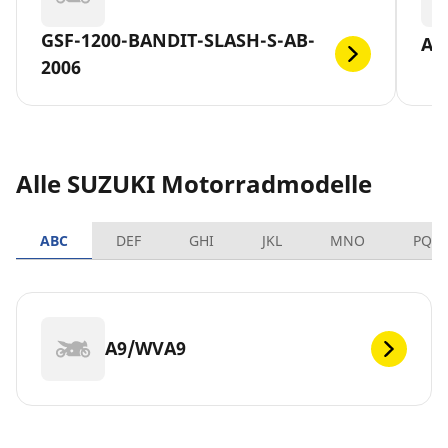
GSF-1200-BANDIT-SLASH-S-AB-
AN
2006
Alle SUZUKI Motorradmodelle
ABC
DEF
GHI
JKL
MNO
PQR
A9/WVA9