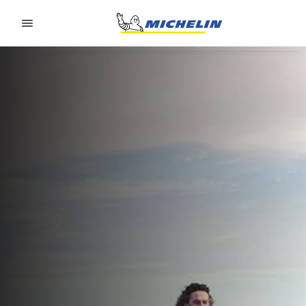
Go to page content
Go to page navigation