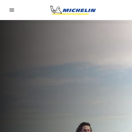
Go to page content
Go to page navigation