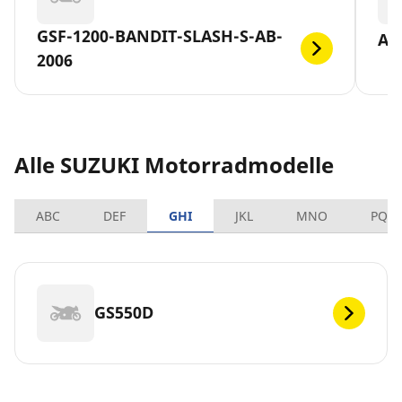
GSF-1200-BANDIT-SLASH-S-AB-
AN
2006
Alle SUZUKI Motorradmodelle
ABC
DEF
GHI
JKL
MNO
PQR
GS550D