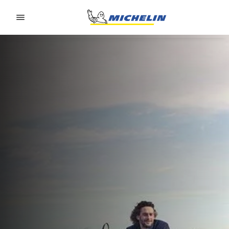
Go to page content
Go to page navigation