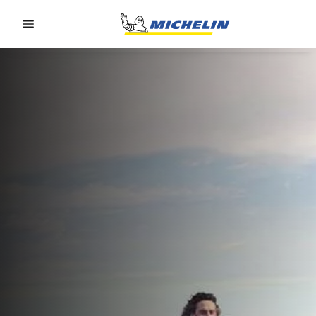
Go to page content
Go to page navigation