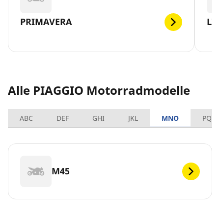
PRIMAVERA
LI
Alle PIAGGIO Motorradmodelle
ABC
DEF
GHI
JKL
MNO
PQRS
M45