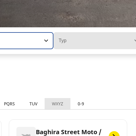
Typ
PQRS
TUV
WXYZ
0-9
Baghira Street Moto /