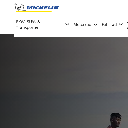
Go to page content
Go to page navigation
PKW, SUVs &
Motorrad
Fahrrad
Transporter