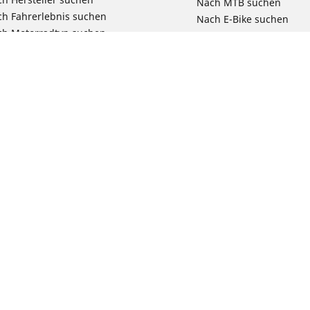
Nach MTB suchen
h Fahrerlebnis suchen
Nach E-Bike suchen
ch Motorradtyp suchen
Nach Pendel- & Touren
h Produktfamilie suchen
Nach Kinderfahrrad su
e Größen ansehen
Reklamation eines Fahr
Deine Konfigurat
Bit