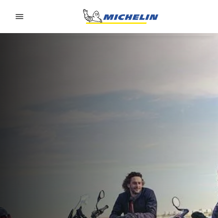
Go to page content
Go to page navigation