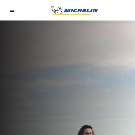
Go to page content
Go to page navigation