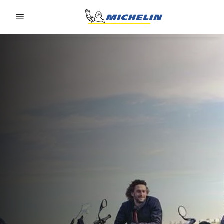
Go to page content
Go to page navigation