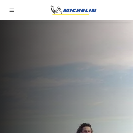
Go to page content
Go to page navigation