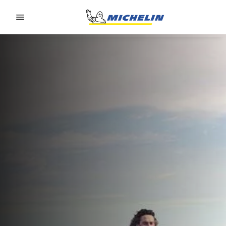
Go to page content
Go to page navigation