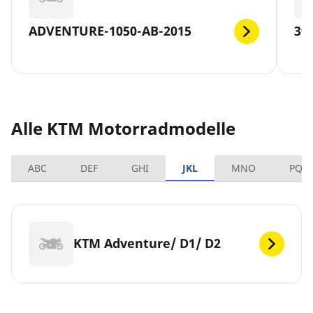
ADVENTURE-1050-AB-2015
39
Alle KTM Motorradmodelle
ABC
DEF
GHI
JKL
MNO
PQR
KTM Adventure/ D1/ D2