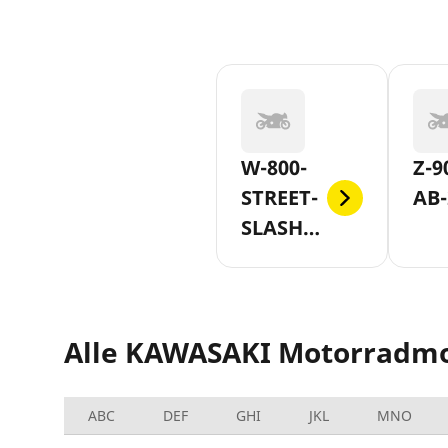
W-800-
Z-9
STREET-
AB-
SLASH-
CAFE-
AB-2019
Alle KAWASAKI Motorradmo
ABC
DEF
GHI
JKL
MNO