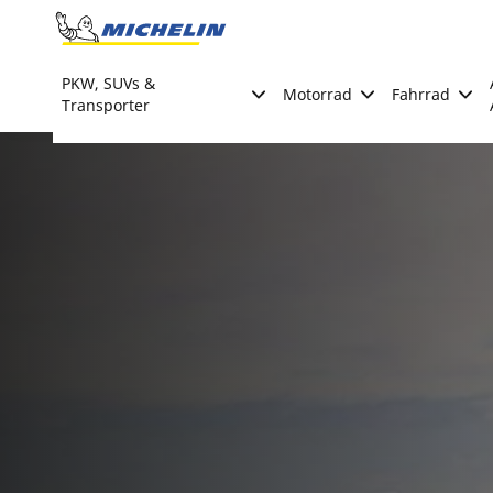
Go to page content
Go to page navigation
PKW, SUVs &
Motorrad
Fahrrad
Transporter