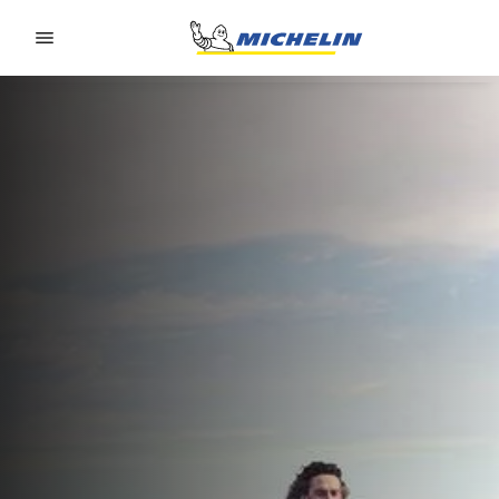
Go to page content
Go to page navigation