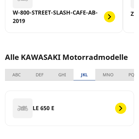
W-800-STREET-SLASH-CAFE-AB-
Z-
2019
Alle KAWASAKI Motorradmodelle
ABC
DEF
GHI
JKL
MNO
PQR
LE 650 E