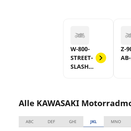
W-800-
Z-9
STREET-
AB-
SLASH-
CAFE-
AB-2019
Alle KAWASAKI Motorradmo
ABC
DEF
GHI
JKL
MNO