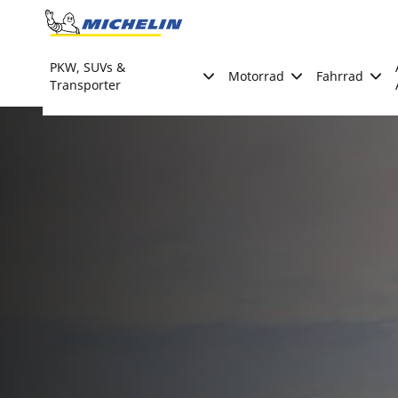
Go to page content
Go to page navigation
PKW, SUVs &
Motorrad
Fahrrad
Transporter