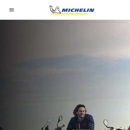
Go to page content
Go to page navigation