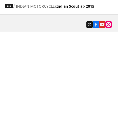
/
INDIAN MOTORCYCLE
Indian Scout ab 2015
Auto-, SUV- und Transporterreifen
Motorrad und Rollerreifen
Fahrradreifen