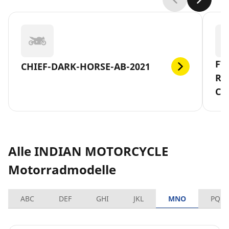
FT
CHIEF-DARK-HORSE-AB-2021
RE
CA
Alle INDIAN MOTORCYCLE
Motorradmodelle
ABC
DEF
GHI
JKL
MNO
PQRS