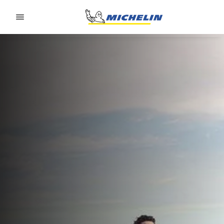
Go to page content
Go to page navigation