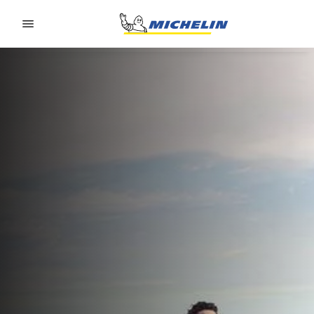
Go to page content
Go to page navigation