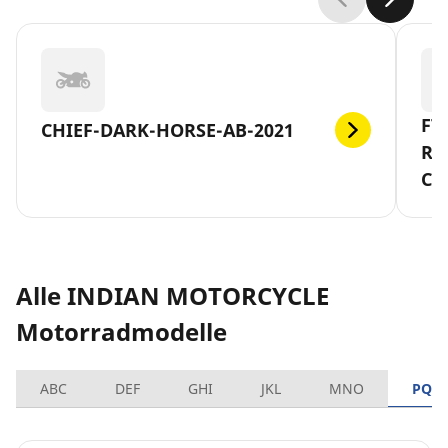
FT
CHIEF-DARK-HORSE-AB-2021
RE
CA
Alle INDIAN MOTORCYCLE
Motorradmodelle
ABC
DEF
GHI
JKL
MNO
PQR