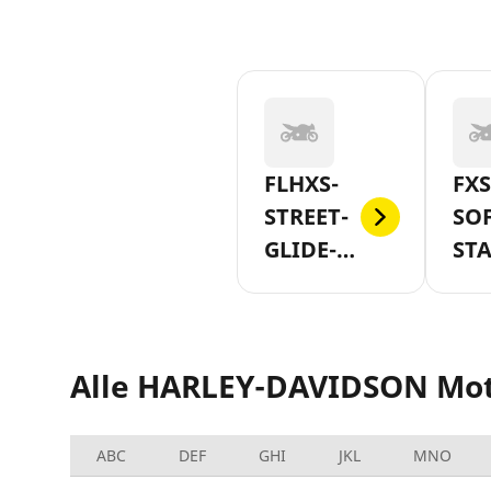
FLHXS-
FXS
STREET-
SOF
GLIDE-
ST
SPECIAL-
AB-
AB-2019
Alle HARLEY-DAVIDSON Mo
ABC
DEF
GHI
JKL
MNO