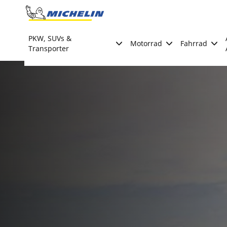
Go to page content
Go to page navigation
PKW, SUVs &
Motorrad
Fahrrad
Transporter