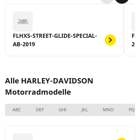
FLHXS-STREET-GLIDE-SPECIAL-
FX
AB-2019
20
Alle HARLEY-DAVIDSON
Motorradmodelle
ABC
DEF
GHI
JKL
MNO
PQRS