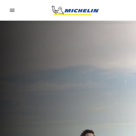
Go to page content
Go to page navigation