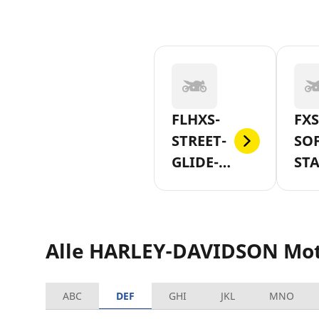
FLHXS-
FXS
STREET-
SOF
GLIDE-
ST
SPECIAL-
AB-
AB-2019
Alle HARLEY-DAVIDSON Mo
ABC
DEF
GHI
JKL
MNO