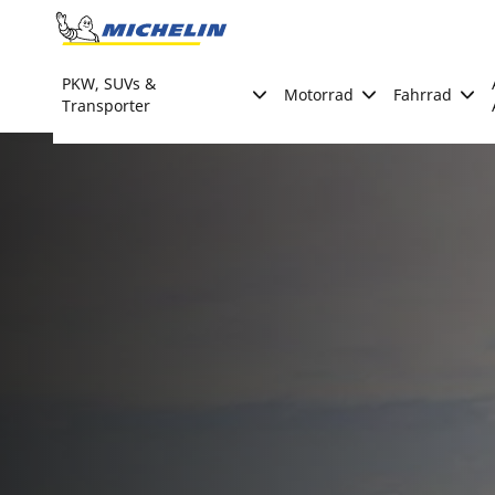
Go to page content
Go to page navigation
PKW, SUVs &
Motorrad
Fahrrad
Transporter