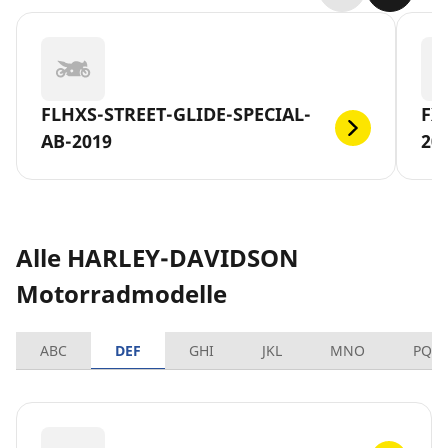
FLHXS-STREET-GLIDE-SPECIAL-
FX
AB-2019
20
Alle HARLEY-DAVIDSON
Motorradmodelle
ABC
DEF
GHI
JKL
MNO
PQR