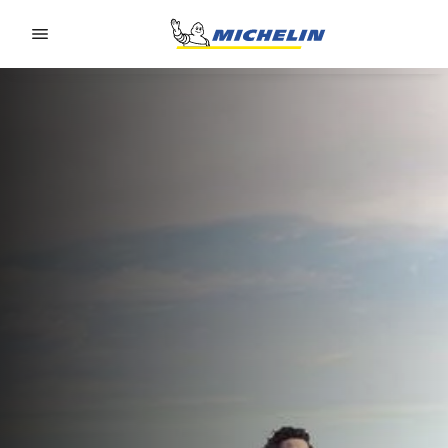
Go to page content
Go to page navigation