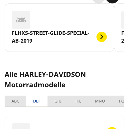
FLHXS-STREET-GLIDE-SPECIAL-
FX
AB-2019
20
Alle HARLEY-DAVIDSON
Motorradmodelle
ABC
DEF
GHI
JKL
MNO
PQR