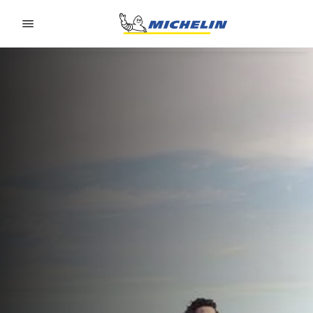
Go to page content
Go to page navigation