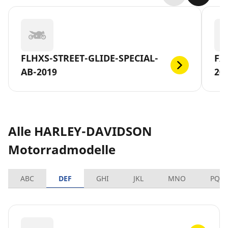
FLHXS-STREET-GLIDE-SPECIAL-
FX
AB-2019
20
Alle HARLEY-DAVIDSON
Motorradmodelle
ABC
DEF
GHI
JKL
MNO
PQR