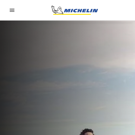
Go to page content
Go to page navigation