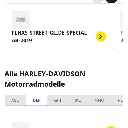
FLHXS-STREET-GLIDE-SPECIAL-
FX
AB-2019
20
Alle HARLEY-DAVIDSON
Motorradmodelle
ABC
DEF
GHI
JKL
MNO
PQR