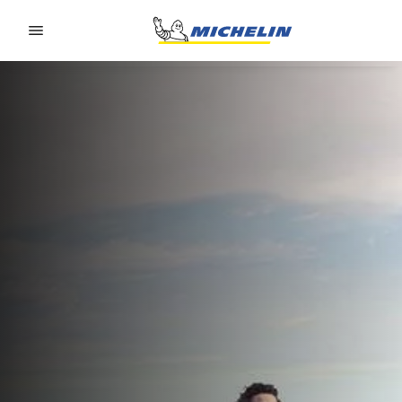
Go to page content
Go to page navigation