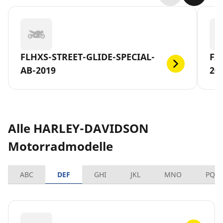
FLHXS-STREET-GLIDE-SPECIAL-
FX
AB-2019
20
Alle HARLEY-DAVIDSON
Motorradmodelle
ABC
DEF
GHI
JKL
MNO
PQR