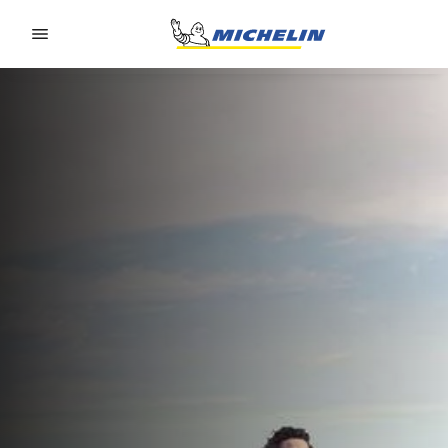
Go to page content
Go to page navigation