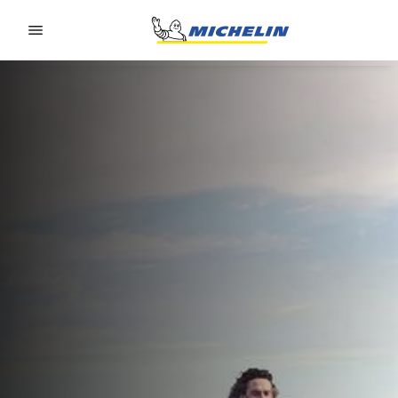
Go to page content
Go to page navigation