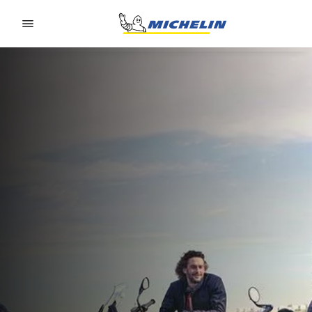
Go to page content
Go to page navigation