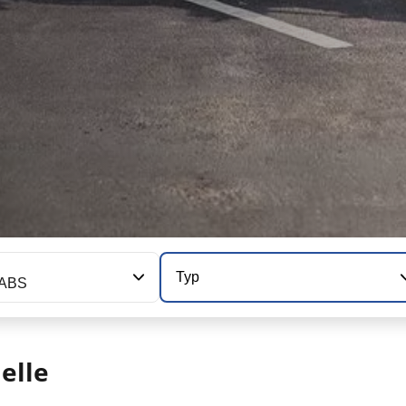
Typ
 ABS
elle