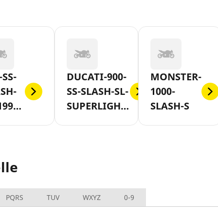
-SS-
DUCATI-900-
MONSTER-
SH-
SS-SLASH-SL-
1000-
1991-
SUPERLIGHT-
SLASH-S
7
AB-1995
lle
PQRS
TUV
WXYZ
0-9