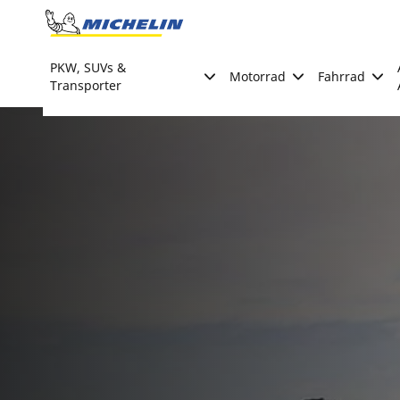
Go to page content
Go to page navigation
PKW, SUVs &
Motorrad
Fahrrad
Transporter